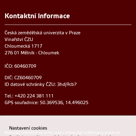
Kontaktní informace
Česká zemědělská univerzita v Praze
Vinařství ČZU
Chloumecká 1717
276 01 Mělník - Chloumek
IČO: 60460709
DIČ: CZ60460709
ID datové schránky ČZU: 3hdj9cb?
Tel.: +420 224 381 111
GPS souřadnice: 50.369536, 14.496025
Nastavení cookies
Materiály umístěné na tomto webu mohou být publikovány pouze se