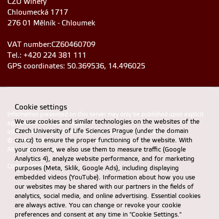
CZU Winery
Chloumecká 1717
276 01 Mělník - Chloumek
VAT number:CZ60460709
Tel.: +420 224 381 111
GPS coordinates: 50.369536, 14.496025
Cookie settings
Information presented on this server may only be published upon explicit
We use cookies and similar technologies on the websites of the
agreement from CZU Prague.
Czech University of Life Sciences Prague (under the domain
Information on CZU Processing and Protection of Personal Data
.
czu.cz) to ensure the proper functioning of the website. With
© 2026 Czech University of Life Sciences Prague
your consent, we also use them to measure traffic (Google
All rights reserved
Analytics 4), analyze website performance, and for marketing
Cookie settings
purposes (Meta, Sklik, Google Ads), including displaying
embedded videos (YouTube). Information about how you use
our websites may be shared with our partners in the fields of
analytics, social media, and online advertising. Essential cookies
are always active. You can change or revoke your cookie
preferences and consent at any time in "Cookie Settings."